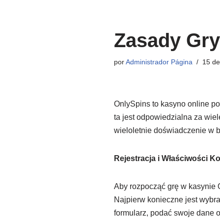
Pular
Zasady Gry
para
o
por
Administrador Página
15 d
conteúdo
OnlySpins to kasyno online po
ta jest odpowiedzialna za wie
wieloletnie doświadczenie w b
Rejestracja i Właściwości K
Aby rozpocząć grę w kasynie On
Najpierw konieczne jest wybra
formularz, podać swoje dane