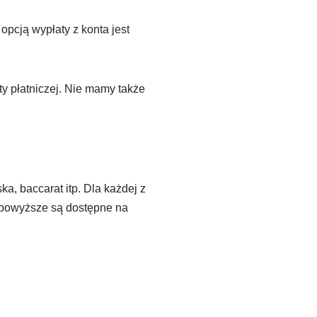
pcją wypłaty z konta jest
ty płatniczej. Nie mamy także
a, baccarat itp. Dla każdej z
 powyższe są dostępne na