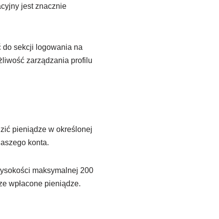
acyjny jest znacznie
 do sekcji logowania na
żliwość zarządzania profilu
ić pieniądze w określonej
naszego konta.
wysokości maksymalnej 200
e wpłacone pieniądze.