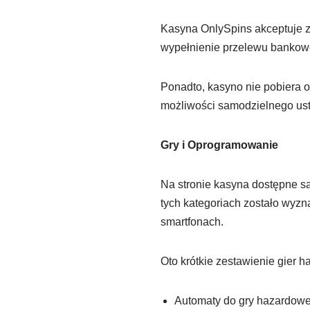
Kasyna OnlySpins akceptuje za
wypełnienie przelewu bankow
Ponadto, kasyno nie pobiera op
możliwości samodzielnego ust
Gry i Oprogramowanie
Na stronie kasyna dostępne są 
tych kategoriach zostało wyz
smartfonach.
Oto krótkie zestawienie gier h
Automaty do gry hazardowe 