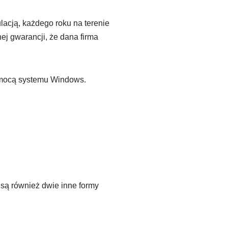
lacją, każdego roku na terenie
j gwarancji, że dana firma
pomocą systemu Windows.
 są również dwie inne formy