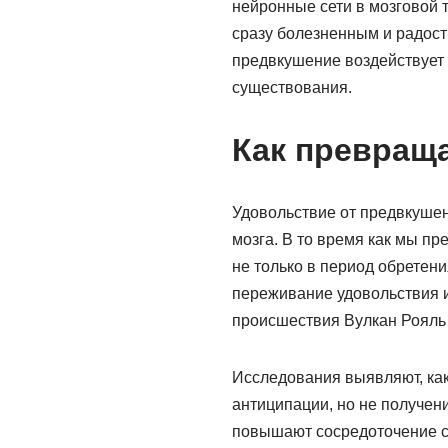
нейронные сети в мозговой 
сразу болезненным и радост
предвкушение воздействует
существования.
Как превращ
Удовольствие от предвкуше
мозга. В то время как мы п
не только в период обретен
переживание удовольствия и
происшествия Вулкан Рояль
Исследования выявляют, ка
антиципации, но не получен
повышают сосредоточение с