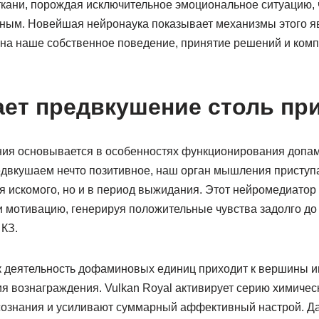
ткани, порождая исключительное эмоциональное ситуацию, 
ным. Новейшая нейронаука показывает механизмы этого яв
 на наше собственное поведение, принятие решений и ком
ает предвкушение столь пр
ния основывается в особенностях функционирования допам
редвкушаем нечто позитивное, наш орган мышления присту
ия искомого, но и в период выжидания. Этот нейромедиатор
 мотивацию, генерируя положительные чувства задолго до
 КЗ.
к деятельность дофаминовых единиц приходит к вершины 
ия вознаграждения. Vulkan Royal активирует серию химичес
ознания и усиливают суммарный аффективный настрой. Да