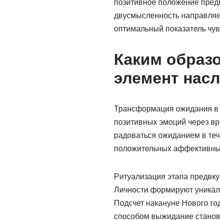
позитивное положение предв
двусмысленность направляет
оптимальный показатель чув
Каким образ
элемент нас
Трансформация ожидания в о
позитивных эмоций через вр
радоваться ожиданием в теч
положительных аффективных
Ритуализация этапа предвку
Личности формируют уникал
Подсчет накануне Нового год
способом выжидание станов