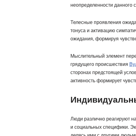
неопределенности данного с
Телесные проявления ожида
тонуса и активацию симпати
ожидания, формируя чувство
Мыслительный элемент пере
грядущего происшествия
Ву
сторонах предстоящей услов
активность формирует чувст
Индивидуальны
Люди различно реагируют на
и социальных специфики. Э
делясь ими с другими людь