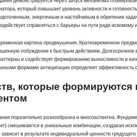
ания демонстрируется через запуск механизма планирован
иатора, который повышает уровень активности и готовность
доточенным, энергичным и настойчивым в обретении задач
одействует справляться с барьеры на пути ради искомому и
временная картина предвкушения. Кратковременное предвк
вышенную побуждение к быстрым действиям. Долгосрочное 
паттерны и содействует формированию выносливости в кач
занными формами антиципации определяет эффективность 
ств, которые формируются 
ентом
ия поразительно разнообразна и многоаспектна. Фундаме
пет) смешиваются в уникальные комбинации, создавая иск
зависит в результате индивидуальной ценности грядущего