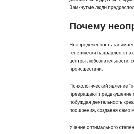
Замкнутые люди предраспол
Почему неоп
Неопределенность занимает
генетически направлен к на
центры любознательности, 
происшествии.
Психологический явление “п
превращают предвкушение с
побуждая деятельность креа
поощрения, создавая само 
Учение оптимального степен