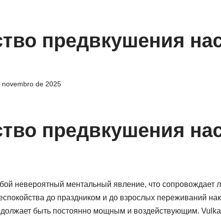
ство предвкушения на
e novembro de 2025
ство предвкушения на
бой невероятный ментальный явление, что сопровождает л
беспокойства до праздником и до взрослых переживаний н
родолжает быть постоянно мощным и воздействующим. Vulk