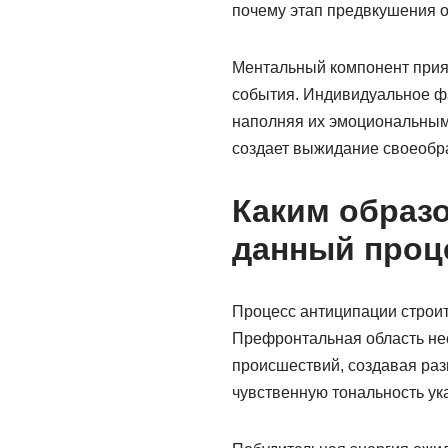
почему этап предвкушения о
Ментальный компонент прия
события. Индивидуальное ф
наполняя их эмоциональным
создает выжидание своеобр
Каким образ
данный проц
Процесс антиципации строит
Префронтальная область нес
происшествий, создавая раз
чувственную тональность ук