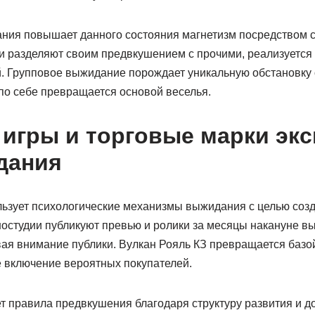
ния повышает данного состояния магнетизм посредством с
ди разделяют своим предвкушением с прочими, реализуетс
. Групповое выжидание порождает уникальную обстановку
по себе превращается основой веселья.
 игры и торговые марки эк
дания
льзует психологические механизмы выжидания с целью соз
ностудии публикуют превью и ролики за месяцы накануне в
я внимание публики. Вулкан Рояль КЗ превращается базой
 включение вероятных покупателей.
т правила предвкушения благодаря структуру развития и 