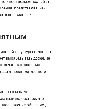
что имеет возможность быть
ления, представляя, как
плексное видение
иятным
иновой структуры головного
пает вырабатывать дофамин
 отвечает в отношении
 наступления конкретного
именно в момент
ких взаимодействий, что
нное явление объясняет,