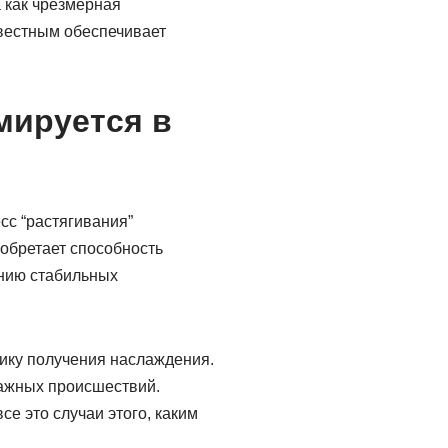
 как чрезмерная
вестным обеспечивает
мируется в
сс “растягивания”
обретает способность
анию стабильных
ику получения наслаждения.
ажных происшествий.
се это случаи этого, каким