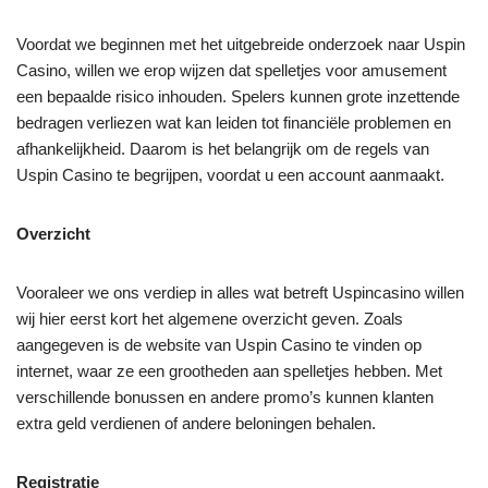
Voordat we beginnen met het uitgebreide onderzoek naar Uspin
Casino, willen we erop wijzen dat spelletjes voor amusement
een bepaalde risico inhouden. Spelers kunnen grote inzettende
bedragen verliezen wat kan leiden tot financiële problemen en
afhankelijkheid. Daarom is het belangrijk om de regels van
Uspin Casino te begrijpen, voordat u een account aanmaakt.
Overzicht
Vooraleer we ons verdiep in alles wat betreft Uspincasino willen
wij hier eerst kort het algemene overzicht geven. Zoals
aangegeven is de website van Uspin Casino te vinden op
internet, waar ze een grootheden aan spelletjes hebben. Met
verschillende bonussen en andere promo’s kunnen klanten
extra geld verdienen of andere beloningen behalen.
Registratie