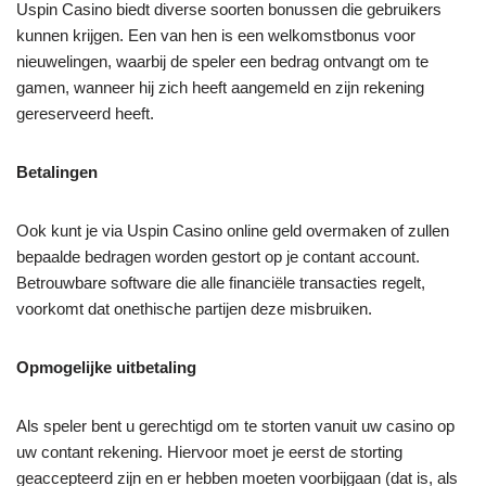
Uspin Casino biedt diverse soorten bonussen die gebruikers
kunnen krijgen. Een van hen is een welkomstbonus voor
nieuwelingen, waarbij de speler een bedrag ontvangt om te
gamen, wanneer hij zich heeft aangemeld en zijn rekening
gereserveerd heeft.
Betalingen
Ook kunt je via Uspin Casino online geld overmaken of zullen
bepaalde bedragen worden gestort op je contant account.
Betrouwbare software die alle financiële transacties regelt,
voorkomt dat onethische partijen deze misbruiken.
Opmogelijke uitbetaling
Als speler bent u gerechtigd om te storten vanuit uw casino op
uw contant rekening. Hiervoor moet je eerst de storting
geaccepteerd zijn en er hebben moeten voorbijgaan (dat is, als