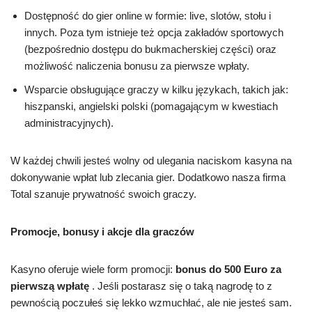
Dostępność do gier online w formie: live, slotów, stołu i
innych. Poza tym istnieje też opcja zakładów sportowych
(bezpośrednio dostępu do bukmacherskiej części) oraz
możliwość naliczenia bonusu za pierwsze wpłaty.
Wsparcie obsługujące graczy w kilku językach, takich jak:
hiszpanski, angielski polski (pomagającym w kwestiach
administracyjnych).
W każdej chwili jesteś wolny od ulegania naciskom kasyna na
dokonywanie wpłat lub zlecania gier. Dodatkowo nasza firma
Total szanuje prywatność swoich graczy.
Promocje, bonusy i akcje dla graczów
Kasyno oferuje wiele form promocji:
bonus do 500 Euro za
pierwszą wpłatę
. Jeśli postarasz się o taką nagrodę to z
pewnością poczułeś się lekko wzmuchłać, ale nie jesteś sam.