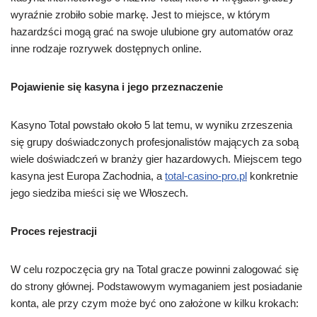
wyraźnie zrobiło sobie markę. Jest to miejsce, w którym
hazardzści mogą grać na swoje ulubione gry automatów oraz
inne rodzaje rozrywek dostępnych online.
Pojawienie się kasyna i jego przeznaczenie
Kasyno Total powstało około 5 lat temu, w wyniku zrzeszenia
się grupy doświadczonych profesjonalistów mających za sobą
wiele doświadczeń w branży gier hazardowych. Miejscem tego
kasyna jest Europa Zachodnia, a
total-casino-pro.pl
konkretnie
jego siedziba mieści się we Włoszech.
Proces rejestracji
W celu rozpoczęcia gry na Total gracze powinni zalogować się
do strony głównej. Podstawowym wymaganiem jest posiadanie
konta, ale przy czym może być ono założone w kilku krokach: