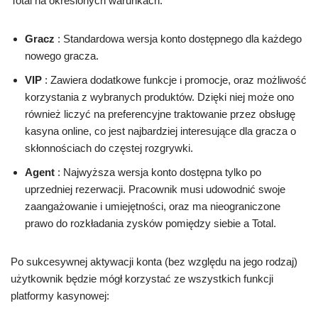
Total na określonych warunkach:
Gracz
: Standardowa wersja konto dostępnego dla każdego
nowego gracza.
VIP
: Zawiera dodatkowe funkcje i promocje, oraz możliwość
korzystania z wybranych produktów. Dzięki niej może ono
również liczyć na preferencyjne traktowanie przez obsługę
kasyna online, co jest najbardziej interesujące dla gracza o
skłonnościach do częstej rozgrywki.
Agent
: Najwyższa wersja konto dostępna tylko po
uprzedniej rezerwacji. Pracownik musi udowodnić swoje
zaangażowanie i umiejętności, oraz ma nieograniczone
prawo do rozkładania zysków pomiędzy siebie a Total.
Po sukcesywnej aktywacji konta (bez względu na jego rodzaj)
użytkownik będzie mógł korzystać ze wszystkich funkcji
platformy kasynowej: