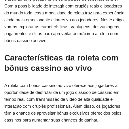
Com a possibilidade de interagir com crupiês reais e jogadores
do mundo todo, essa modalidade de roleta traz uma experiência
ainda mais emocionante e imersiva aos jogadores. Neste artigo,
vamos explorar as características, vantagens, desvantagens,
pagamentos e dicas para aproveitar ao máximo a roleta com
bônus cassino ao vivo.
Características da roleta com
bônus cassino ao vivo
A roleta com bônus cassino ao vivo oferece aos jogadores a
oportunidade de desfrutar de um jogo clássico de cassino em
tempo real, com transmissão de vídeo de alta qualidade e
interação com crupiês profissionais. Além disso, os jogadores
têm a chance de aproveitar bônus exclusivos oferecidos pelos
cassinos para aumentar suas chances de ganhar.