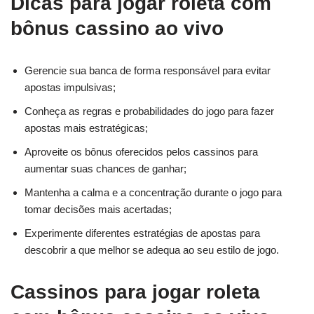
Dicas para jogar roleta com
bônus cassino ao vivo
Gerencie sua banca de forma responsável para evitar
apostas impulsivas;
Conheça as regras e probabilidades do jogo para fazer
apostas mais estratégicas;
Aproveite os bônus oferecidos pelos cassinos para
aumentar suas chances de ganhar;
Mantenha a calma e a concentração durante o jogo para
tomar decisões mais acertadas;
Experimente diferentes estratégias de apostas para
descobrir a que melhor se adequa ao seu estilo de jogo.
Cassinos para jogar roleta