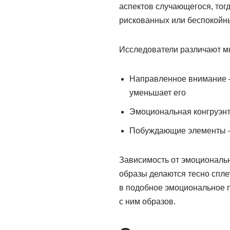
аспектов случающегося, тог
рискованных или беспокойны
Исследователи различают м
Направленное внимание –
уменьшает его
Эмоциональная конгруэнт
Побуждающие элементы –
Зависимость от эмоциональ
образы делаются тесно спле
в подобное эмоциональное 
с ним образов.