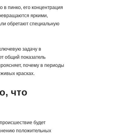
о в пинко, его концентрация
превращаются яркими,
али обретают специальную
ключевую задачу в
ет общий показатель
роясняет, почему в периоды
живых красках.
о, что
 происшествие будет
ранению положительных