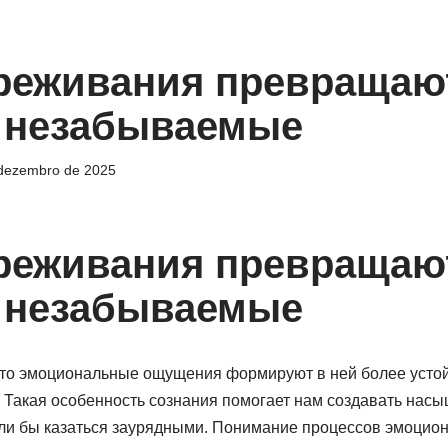
реживания превраща
 незабываемые
 dezembro de 2025
реживания превраща
 незабываемые
 что эмоциональные ощущения формируют в ней более усто
Такая особенность сознания помогает нам создавать насы
ли бы казаться заурядными. Понимание процессов эмоцион