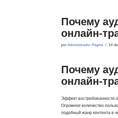
Pular
Почему ау
para
o
онлайн-тр
conteúdo
por
Administrador Página
14 d
Почему ау
онлайн-тр
Эффект востребованности о
Огромное количество пользо
подобный жанр контента в ч