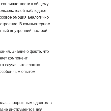
 сопричастности к общему
пользователей наблюдают
ассовое эмоция аналогично
настроение. В компьютерном
стный внутренний настрой
ния. Знание о факте, что
чает компонент
го случая, что сложно
 особенным опытом.
вилась прорывным сдвигом в
зие инструментов для