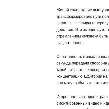
Живой содержание выступае
трансформировало пути полу
актуальные эфиры генериру
действия. Это эмоция аутен
стремлением человека быть
существенное.
Спонтанность живых трансля
секунда передачи способна 
какой ни за что не воспрои
концентрацию аудитории на 
они могут забыть кое-что ис
Искренность авторов играет
смонтированных видео и ид