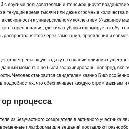
й с другими пользователями интенсифицирует воздействие
то в текущий время тысячи или даже огромные количества 
е включенности к универсальному коллективу. Указанное м
еского соревнования, где сила публики формирует особую 
ть распространяется через замечания, проявления и совме
ествляет решающую задачу в создании влияния существова
 данный момент, а не были заархивированы наперед, вклю
ости. Человек становится свидетелем казино Биф особенно
 в подробностях, что обеспечивает каждую стрим важным и
тор процесса
теля из безучастного созерцателя в активного участника я
временные платформы для вещаний поставляют разнообра