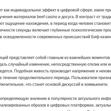
т как индивидуальное эффект в цифровой сфере, какое п
чения материалов beef casino и досуга. В контраст от тра
ют ощущение нахождения, в период когда человек станови
тичности секунды включает глубинные психологические про
 в осведомленности современных происшествий Биф казино
ций представляет собой главным из важнейших моментов и
дать случайный изменение, непосредственную отклик или 
зведется. Подобная живость производит напряжение и неизв
в течение продолжительного периода. Пользователи признаю
ключительное, что станет основой дискуссий в коммьюнити.
 определяющую значение в популярности актуального инфо
еализированных образов в цифровых платформах, актуал