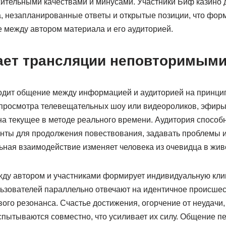
ительными качествами и минусами. Участники Биф казино 
, незапланированные ответы и открытые позиции, что фор
 между автором материала и его аудиторией.
ает трансляции неповторимым
одит общение между информацией и аудиторией на принцип
о просмотра телевещательных шоу или видеороликов, эфир
на текущее в методе реального времени. Аудитория спосо
анты для продолжения повествования, задавать проблемы 
ьная взаимодействие изменяет человека из очевидца в живо
ду автором и участниками формирует индивидуальную клим
ьзователей параллельно отвечают на идентичное происшес
ого резонанса. Счастье достижения, огорчение от неудачи
спытываются совместно, что усиливает их силу. Общение п