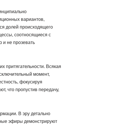
ринципиально
диционных вариантов,
тся долей происходящего
цессы, соотносящиеся с
 и не прозевать
х притягательности. Всякая
исключительный момент,
естность, фокусируя
т, что пропустив передачу,
рмации. В эру детально
ьные эфиры демонстрируют