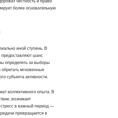
дорожат честность и право
мирует более основательную
и
иально иной ступень. В
ы предоставляют шанс
бны определять за выборы
и обретать мгновенные
го субъекта активности.
ат коллективного опыта. В
твие, возникает
, стресс в важный период —
ередачи превращается в