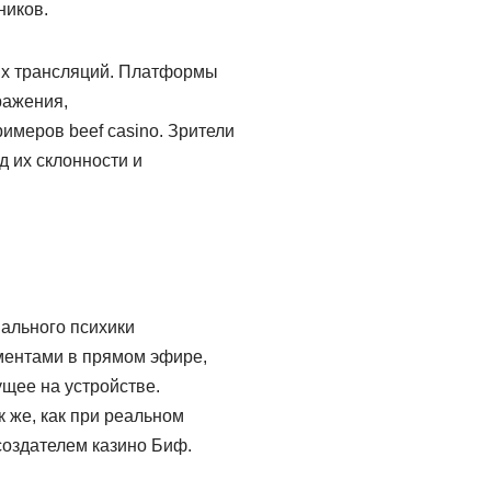
ников.
ых трансляций. Платформы
ражения,
меров beef casino. Зрители
 их склонности и
нального психики
оментами в прямом эфире,
ущее на устройстве.
 же, как при реальном
оздателем казино Биф.