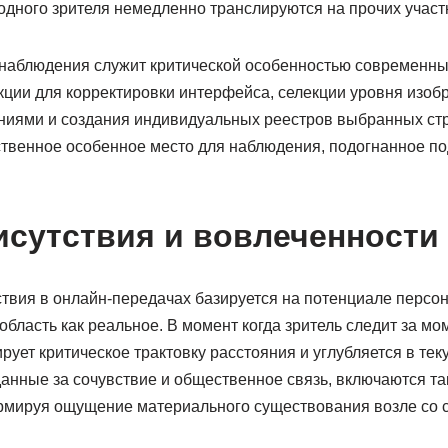
 одного зрителя немедленно транслируются на прочих участ
наблюдения служит критической особенностью современн
ции для корректировки интерфейса, селекции уровня изоб
иями и создания индивидуальных реестров выбранных стри
твенное особенное место для наблюдения, подогнанное под
исутствия и вовлеченности
твия в онлайн-передачах базируется на потенциале персо
бласть как реальное. В момент когда зритель следит за м
ирует критическое трактовку расстояния и углубляется в тек
нные за сочувствие и общественное связь, включаются так
рмируя ощущение материального существования возле со с