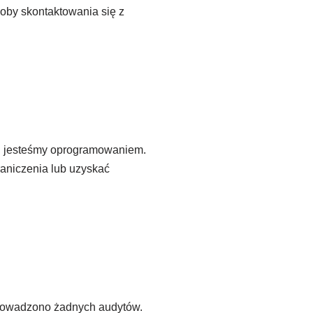
oby skontaktowania się z
sji jesteśmy oprogramowaniem.
aniczenia lub uzyskać
prowadzono żadnych audytów.