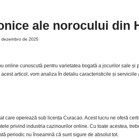
fonice ale norocului din 
e dezembro de 2025
u online cunoscută pentru varietatea bogată a jocurilor sale ș
În acest articol, vom analiza în detaliu caracteristicile și servicii
țiat care operează sub licența Curacao. Acest lucru ne oferă cer
le privind industria cazinourilor online. Cu toate acestea, treb
icată periodic nu înseamnă că sunt sigure de absolut tot.