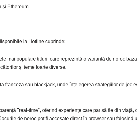
n și Ethereum.
disponibile la Hotline cuprinde:
ele mai populare titluri, care reprezintă o variantă de noroc baz
cătorilor și teme foarte diverse.
leta franceza sau blackjack, unde înțelegerea strategiilor de joc 
arență "real-time", oferind experiențe care par să fie din viață, c
. Jocurile de noroc pot fi accesate direct în browser sau folosind