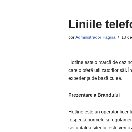
Pular
Liniile tele
para
o
por
Administrador Página
13 d
conteúdo
Hotline este o marcă de cazino
care o oferă utilizatorilor săi. 
experiența de bază cu ea.
Prezentare a Brandului
Hotline este un operator licen
respectă normele și regulamente
securitatea siteului este verif