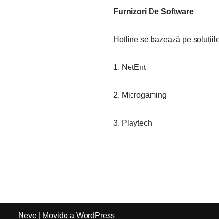
Furnizori De Software
Hotline se bazează pe soluțiile
1. NetEnt
2. Microgaming
3. Playtech.
Neve
| Movido a
WordPress