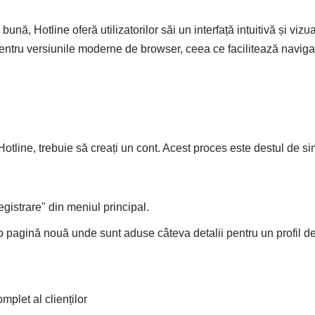
bună, Hotline oferă utilizatorilor săi un interfață intuitivă și vi
entru versiunile moderne de browser, ceea ce facilitează navigar
a Hotline, trebuie să creați un cont. Acest proces este destul de 
registrare" din meniul principal.
 o pagină nouă unde sunt aduse câteva detalii pentru un profil de 
plet al clienților