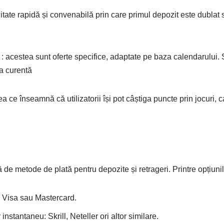
itate rapidă și convenabilă prin care primul depozit este dublat 
e
: acestea sunt oferte specifice, adaptate pe baza calendarului.
na curentă
ea ce înseamnă că utilizatorii își pot câștiga puncte prin jocuri, car
 de metode de plată pentru depozite și retrageri. Printre opțiuni
i Visa sau Mastercard.
 instantaneu: Skrill, Neteller ori altor similare.