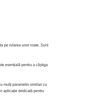
ata pe rularea unor roate. Sunt
este esențială pentru a câștiga
u mulți parametrii similari cu
 un aplicație dedicată pentru