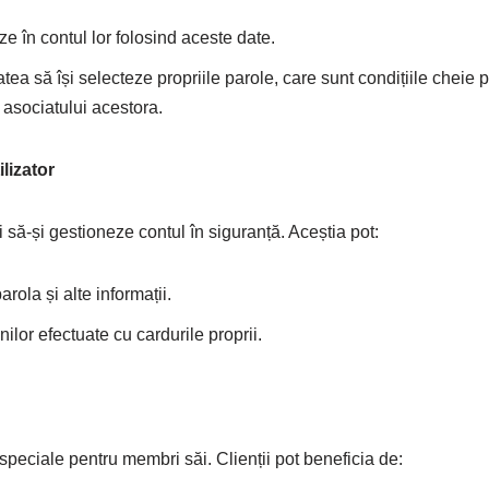
e în contul lor folosind aceste date.
tatea să își selecteze propriile parole, care sunt condițiile cheie 
u asociatului acestora.
ilizator
ăi să-și gestioneze contul în siguranță. Aceștia pot:
rola și alte informații.
nilor efectuate cu cardurile proprii.
 speciale pentru membri săi. Clienții pot beneficia de: