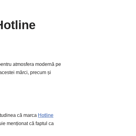
Hotline
i pentru atmosfera modernă pe
le acestei mărci, precum și
titudinea că marca
Hotline
uie menționat că faptul ca