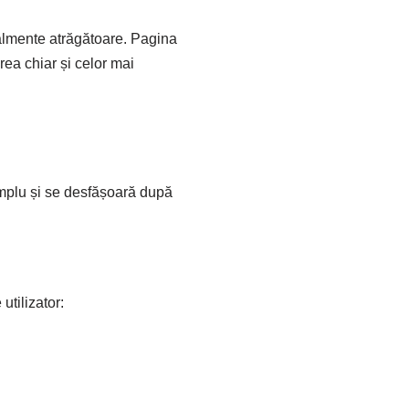
zualmente atrăgătoare. Pagina
ea chiar și celor mai
simplu și se desfășoară după
utilizator: