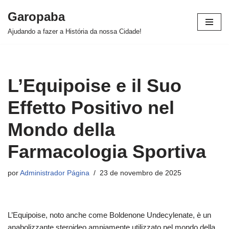
Garopaba
Pular
Ajudando a fazer a História da nossa Cidade!
para
o
conteúdo
L’Equipoise e il Suo
Effetto Positivo nel
Mondo della
Farmacologia Sportiva
por
Administrador Página
23 de novembro de 2025
L’Equipoise, noto anche come Boldenone Undecylenate, è un
anabolizzante steroideo ampiamente utilizzato nel mondo della