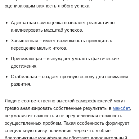
оценивающим важность любого успеха:
Адекватная самооценка позволяет реалистично
анализировать масштаб успехов.
Завышенная – имеет возможность приводить к
переоценке малых итогов.
Принижающая – вынуждает умалять фактические
достижения.
Стабильная – создает прочную основу для понимания
развития.
Люди с соответственно высокой саморефлексией могут
трезво анализировать собственные результаты в
максбет
,
не умаляя их важность и не преувеличивая сложность
осуществленных проблем. Такая особенность формирует
специальную линзу понимания, через что любые
благоприятные модификации обретают дополнительный