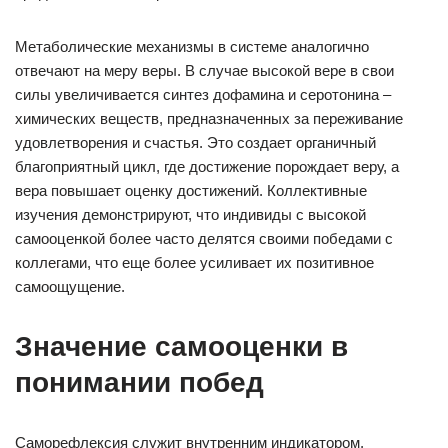
Метаболические механизмы в системе аналогично
отвечают на меру веры. В случае высокой вере в свои
силы увеличивается синтез дофамина и серотонина –
химических веществ, предназначенных за переживание
удовлетворения и счастья. Это создает органичный
благоприятный цикл, где достижение порождает веру, а
вера повышает оценку достижений. Коллективные
изучения демонстрируют, что индивиды с высокой
самооценкой более часто делятся своими победами с
коллегами, что еще более усиливает их позитивное
самоощущение.
Значение самооценки в
понимании побед
Саморефлексия служит внутренним индикатором,