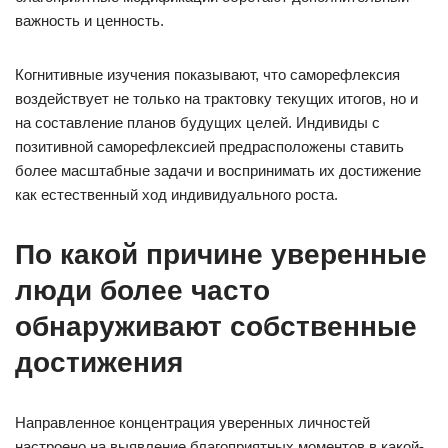
важность и ценность.
Когнитивные изучения показывают, что саморефлексия
воздействует не только на трактовку текущих итогов, но и
на составление планов будущих целей. Индивиды с
позитивной саморефлексией предрасположены ставить
более масштабные задачи и воспринимать их достижение
как естественный ход индивидуального роста.
По какой причине уверенные
люди более часто
обнаруживают собственные
достижения
Направленное концентрация уверенных личностей
настроено на выявление благоприятных моментов в какой-