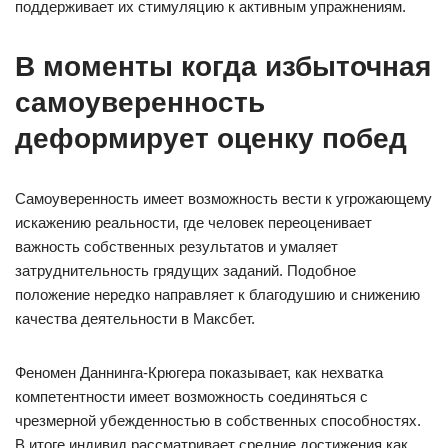
поддерживает их стимуляцию к активным упражнениям.
В моменты когда избыточная
самоуверенность
деформирует оценку побед
Самоуверенность имеет возможность вести к угрожающему
искажению реальности, где человек переоценивает
важность собственных результатов и умаляет
затруднительность грядущих заданий. Подобное
положение нередко направляет к благодушию и снижению
качества деятельности в Максбет.
Феномен Даннинга-Крюгера показывает, как нехватка
компетентности имеет возможность соединяться с
чрезмерной убежденностью в собственных способностях.
В итоге индивид рассматривает средние достижения как