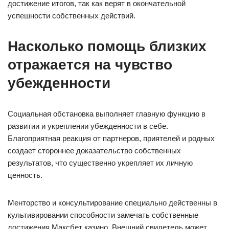
достижение итогов, так как верят в окончательной
успешности собственных действий.
Насколько помощь близких
отражается на чувство
убежденности
Социальная обстановка выполняет главную функцию в
развитии и укреплении убежденности в себе.
Благоприятная реакция от партнеров, приятелей и родных
создает стороннее доказательство собственных
результатов, что существенно укрепляет их личную
ценность.
Менторство и консультирование специально действенны в
культивировании способности замечать собственные
достижения Максбет казино. Внешний свидетель может