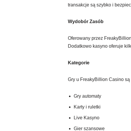
transakcje są szybko i bezpi
Wydobór Zasób
Oferowany przez FreakyBillion
Dodatkowo kasyno oferuje kilka
Kategorie
Gry u FreakyBillion Casino są
Gry automaty
Karty i ruletki
Live Kasyno
Gier szansowe