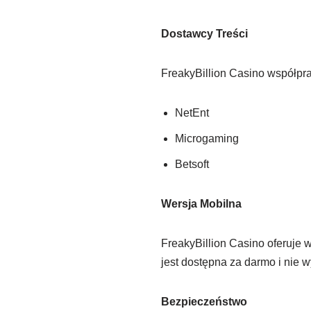
Dostawcy Treści
FreakyBillion Casino współpr
NetEnt
Microgaming
Betsoft
Wersja Mobilna
FreakyBillion Casino oferuje 
jest dostępna za darmo i nie
Bezpieczeństwo