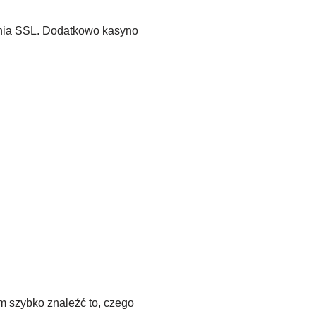
ania SSL. Dodatkowo kasyno
om szybko znaleźć to, czego