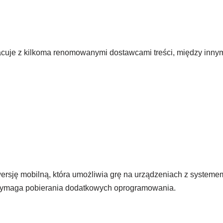
acuje z kilkoma renomowanymi dostawcami treści, między innym
wersję mobilną, która umożliwia grę na urządzeniach z systemem
 wymaga pobierania dodatkowych oprogramowania.