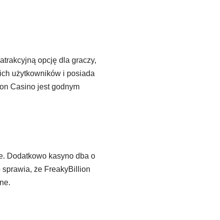
atrakcyjną opcję dla graczy,
ich użytkowników i posiada
lion Casino jest godnym
cje. Dodatkowo kasyno dba o
sprawia, że FreakyBillion
ne.