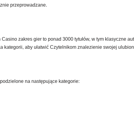
ecznie przeprowadzane.
 Casino zakres gier to ponad 3000 tytułów, w tym klasyczne aut
 kategorii, aby ułatwić Czytelnikom znalezienie swojej ulubione
 podzielone na następujące kategorie: