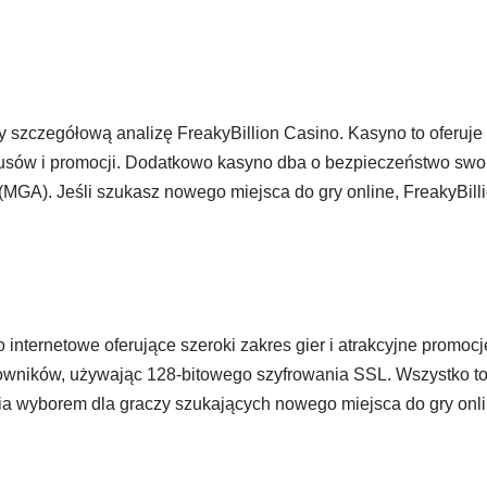
y szczegółową analizę FreakyBillion Casino. Kasyno to oferuje 
onusów i promocji. Dodatkowo kasyno dba o bezpieczeństwo swo
 (MGA). Jeśli szukasz nowego miejsca do gry online, FreakyBil
o internetowe oferujące szeroki zakres gier i atrakcyjne promo
wników, używając 128-bitowego szyfrowania SSL. Wszystko to 
a wyborem dla graczy szukających nowego miejsca do gry onli