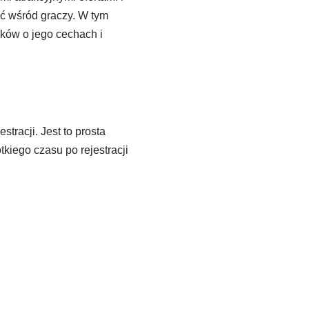
ść wśród graczy. W tym
ków o jego cechach i
stracji. Jest to prosta
kiego czasu po rejestracji