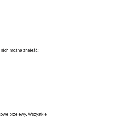
d nich można znaleźć:
nkowe przelewy. Wszystkie