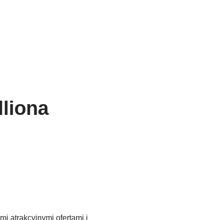
liona
i atrakcyjnymi ofertami i