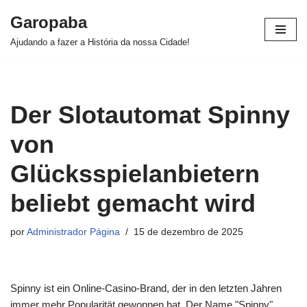
Garopaba
Pular
Ajudando a fazer a História da nossa Cidade!
para
o
conteúdo
Der Slotautomat Spinny
von
Glücksspielanbietern
beliebt gemacht wird
por
Administrador Página
15 de dezembro de 2025
Spinny ist ein Online-Casino-Brand, der in den letzten Jahren
immer mehr Popularität gewonnen hat. Der Name "Spinny"