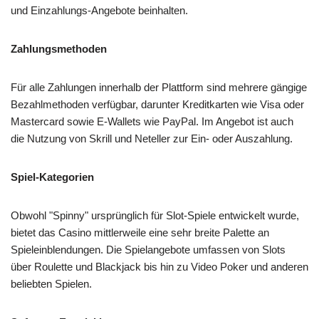
und Einzahlungs-Angebote beinhalten.
Zahlungsmethoden
Für alle Zahlungen innerhalb der Plattform sind mehrere gängige
Bezahlmethoden verfügbar, darunter Kreditkarten wie Visa oder
Mastercard sowie E-Wallets wie PayPal. Im Angebot ist auch
die Nutzung von Skrill und Neteller zur Ein- oder Auszahlung.
Spiel-Kategorien
Obwohl "Spinny" ursprünglich für Slot-Spiele entwickelt wurde,
bietet das Casino mittlerweile eine sehr breite Palette an
Spieleinblendungen. Die Spielangebote umfassen von Slots
über Roulette und Blackjack bis hin zu Video Poker und anderen
beliebten Spielen.