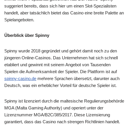
suggeriert bereits, dass sich hier um einen Slot-Spezialisten
handelt, aber tatsächlich bietet das Casino eine breite Palette an
Spielangeboten.
Überblick über Spinny
Spinny wurde 2018 gegründet und gehört damit noch zu den
jüngeren Online-Casinos. Das Unternehmen hat sich schnell
etabliert und gewinnt mit seinem Angebot von Tausenden
Spielen die Aufmerksamkeit der Spieler. Die Plattform ist auf
spinny-casino.de
mehrere Sprachen übersetzt, darunter auch
Deutsch, was ein erheblicher Vorteil für deutsche Spieler ist.
Spinny ist lizenziert durch die maltesische Regulierungsbehörde
MGA (Malta Gaming Authority) und operiert unter der
Lizenznummer MGA/B2C/385/2017. Diese Lizensierung
garantiert, dass das Casino nach strengen Richtlinien handelt.