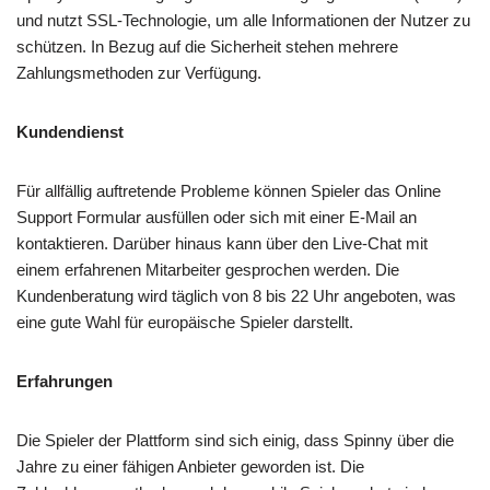
und nutzt SSL-Technologie, um alle Informationen der Nutzer zu
schützen. In Bezug auf die Sicherheit stehen mehrere
Zahlungsmethoden zur Verfügung.
Kundendienst
Für allfällig auftretende Probleme können Spieler das Online
Support Formular ausfüllen oder sich mit einer E-Mail an
kontaktieren. Darüber hinaus kann über den Live-Chat mit
einem erfahrenen Mitarbeiter gesprochen werden. Die
Kundenberatung wird täglich von 8 bis 22 Uhr angeboten, was
eine gute Wahl für europäische Spieler darstellt.
Erfahrungen
Die Spieler der Plattform sind sich einig, dass Spinny über die
Jahre zu einer fähigen Anbieter geworden ist. Die