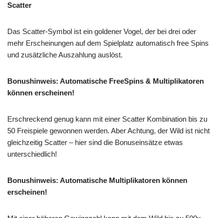
Scatter
Das Scatter-Symbol ist ein goldener Vogel, der bei drei oder
mehr Erscheinungen auf dem Spielplatz automatisch free Spins
und zusätzliche Auszahlung auslöst.
Bonushinweis: Automatische FreeSpins & Multiplikatoren
können erscheinen!
Erschreckend genug kann mit einer Scatter Kombination bis zu
50 Freispiele gewonnen werden. Aber Achtung, der Wild ist nicht
gleichzeitig Scatter – hier sind die Bonuseinsätze etwas
unterschiedlich!
Bonushinweis: Automatische Multiplikatoren können
erscheinen!