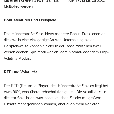
Mit einer höheren Gewinnzahl kann mit dem Wild bis zu 500x
Multiplied werden.
Bonusfeatures und Freispiele
Das Hühnerstraße-Spiel bietet mehrere Bonus-Funktionen an,
die jeweils eine einzigartige Art von Unterhaltung bieten.
Beispielsweise können Spieler in der Regel zwischen zwei
verschiedenen Spielmodi wählen: dem Normal- oder dem High-
Volatility Modus.
RTP und Volatilität
Der RTP (Return-to-Player) des Hühnerstraße-Spieles liegt bei
etwa 96%, was überdurchschnittlich gut ist. Die Volatilität ist in
diesem Spiel hoch, was bedeutet, dass Spieler mit großem
Einsatz mehr gewinnen können, aber auch mehr verlieren.