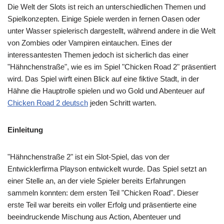
Die Welt der Slots ist reich an unterschiedlichen Themen und
Spielkonzepten. Einige Spiele werden in fernen Oasen oder
unter Wasser spielerisch dargestellt, während andere in die Welt
von Zombies oder Vampiren eintauchen. Eines der
interessantesten Themen jedoch ist sicherlich das einer
"Hähnchenstraße", wie es im Spiel "Chicken Road 2" präsentiert
wird. Das Spiel wirft einen Blick auf eine fiktive Stadt, in der
Hähne die Hauptrolle spielen und wo Gold und Abenteuer auf
Chicken Road 2 deutsch
jeden Schritt warten.
Einleitung
"Hähnchenstraße 2" ist ein Slot-Spiel, das von der
Entwicklerfirma Playson entwickelt wurde. Das Spiel setzt an
einer Stelle an, an der viele Spieler bereits Erfahrungen
sammeln konnten: dem ersten Teil "Chicken Road". Dieser
erste Teil war bereits ein voller Erfolg und präsentierte eine
beeindruckende Mischung aus Action, Abenteuer und