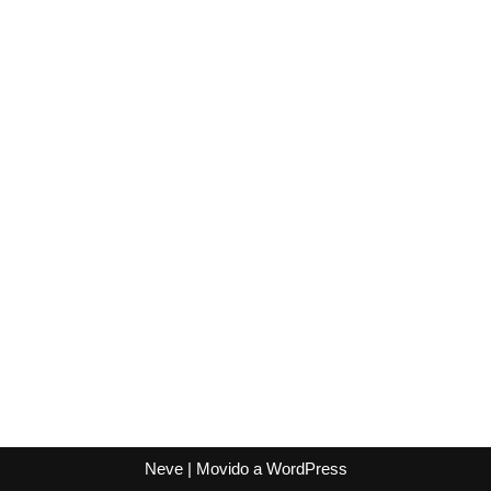
Neve
| Movido a
WordPress