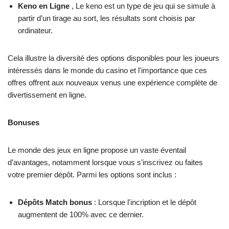
Keno en Ligne
, Le keno est un type de jeu qui se simule à
partir d’un tirage au sort, les résultats sont choisis par
ordinateur.
Cela illustre la diversité des options disponibles pour les joueurs
intéressés dans le monde du casino et l'importance que ces
offres offrent aux nouveaux venus une expérience complète de
divertissement en ligne.
Bonuses
Le monde des jeux en ligne propose un vaste éventail
d’avantages, notamment lorsque vous s’inscrivez ou faites
votre premier dépôt. Parmi les options sont inclus :
Dépôts Match bonus
: Lorsque l'incription et le dépôt
augmentent de 100% avec ce dernier.