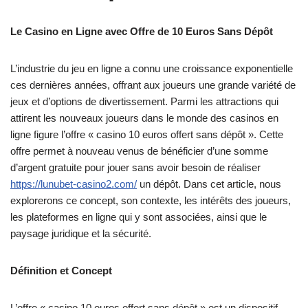
Le Casino en Ligne avec Offre de 10 Euros Sans Dépôt
L’industrie du jeu en ligne a connu une croissance exponentielle
ces dernières années, offrant aux joueurs une grande variété de
jeux et d’options de divertissement. Parmi les attractions qui
attirent les nouveaux joueurs dans le monde des casinos en
ligne figure l’offre « casino 10 euros offert sans dépôt ». Cette
offre permet à nouveau venus de bénéficier d’une somme
d’argent gratuite pour jouer sans avoir besoin de réaliser
https://lunubet-casino2.com/
un dépôt. Dans cet article, nous
explorerons ce concept, son contexte, les intérêts des joueurs,
les plateformes en ligne qui y sont associées, ainsi que le
paysage juridique et la sécurité.
Définition et Concept
L’offre « casino 10 euros offert sans dépôt » est un dispositif