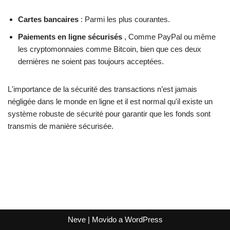
Cartes bancaires
: Parmi les plus courantes.
Paiements en ligne sécurisés
, Comme PayPal ou même
les cryptomonnaies comme Bitcoin, bien que ces deux
dernières ne soient pas toujours acceptées.
L'importance de la sécurité des transactions n’est jamais
négligée dans le monde en ligne et il est normal qu'il existe un
système robuste de sécurité pour garantir que les fonds sont
transmis de manière sécurisée.
Neve
| Movido a
WordPress