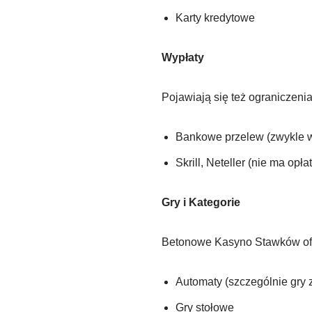
Karty kredytowe
Wypłaty
Pojawiają się też ograniczeni
Bankowe przelew (zwykle w
Skrill, Neteller (nie ma opła
Gry i Kategorie
Betonowe Kasyno Stawków ofe
Automaty (szczególnie gry
Gry stołowe