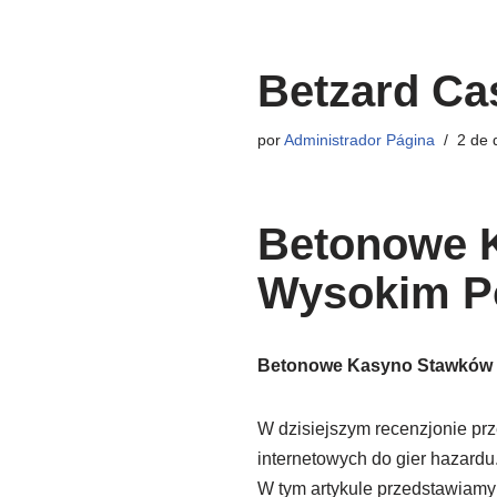
Pular
Betzard Ca
para
o
por
Administrador Página
2 de
conteúdo
Betonowe 
Wysokim P
Betonowe Kasyno Stawków 
W dzisiejszym recenzjonie pr
internetowych do gier hazardu
W tym artykule przedstawiamy