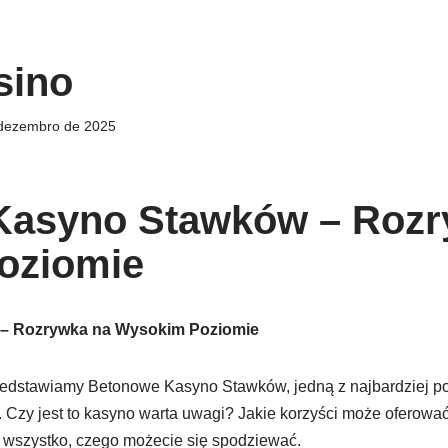
sino
 dezembro de 2025
Kasyno Stawków – Rozr
oziomie
– Rozrywka na Wysokim Poziomie
zedstawiamy Betonowe Kasyno Stawków, jedną z najbardziej po
. Czy jest to kasyno warta uwagi? Jakie korzyści może oferować 
 wszystko, czego możecie się spodziewać.