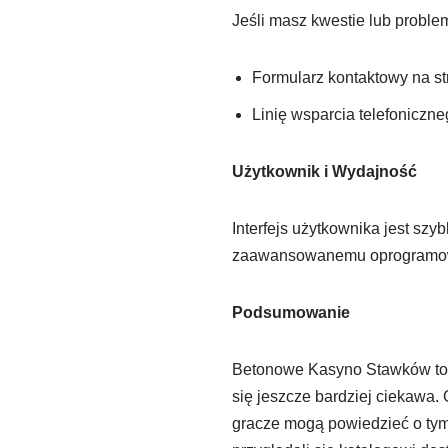
Jeśli masz kwestie lub proble
Formularz kontaktowy na st
Linię wsparcia telefoniczn
Użytkownik i Wydajność
Interfejs użytkownika jest szy
zaawansowanemu oprogramowa
Podsumowanie
Betonowe Kasyno Stawków to so
się jeszcze bardziej ciekawa.
gracze mogą powiedzieć o tym k