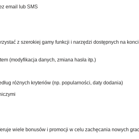
zez email lub SMS
zystać z szerokiej gamy funkcji i narzędzi dostępnych na konci
em (modyfikacja danych, zmiana hasła itp.)
dług różnych kryteriów (np. popularności, daty dodania)
niczymi
uje wiele bonusów i promocji w celu zachęcania nowych grac