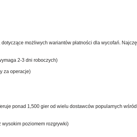
a dotyczące możliwych wariantów płatności dla wycofań. Najczęś
ymaga 2-3 dni roboczych)
ty za operacje)
ruje ponad 1,500 gier od wielu dostawców popularnych wśród 
 z wysokim poziomem rozgrywki)