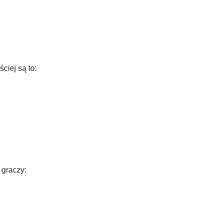
ciej są to:
graczy: