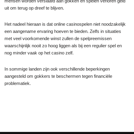
mensen worden verslaafd aan gokken en spelen verloren geld
uit om terug op dreef te blijven.
Het nadeel hieraan is dat online casinospelen niet noodzakelijk
een aangename ervaring hoeven te bieden. Zelfs in situaties
met veel voorkomende winst zullen de spelpreemissen
waarschijnlijk nooit zo hoog liggen als bij een regulier spel en
nog minder vaak op het casino zelf.
In sommige landen zijn ook verschillende beperkingen
aangesteld om gokkers te beschermen tegen financiële
problematiek.