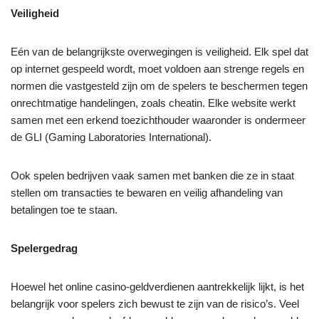
Veiligheid
Eén van de belangrijkste overwegingen is veiligheid. Elk spel dat
op internet gespeeld wordt, moet voldoen aan strenge regels en
normen die vastgesteld zijn om de spelers te beschermen tegen
onrechtmatige handelingen, zoals cheatin. Elke website werkt
samen met een erkend toezichthouder waaronder is ondermeer
de GLI (Gaming Laboratories International).
Ook spelen bedrijven vaak samen met banken die ze in staat
stellen om transacties te bewaren en veilig afhandeling van
betalingen toe te staan.
Spelergedrag
Hoewel het online casino-geldverdienen aantrekkelijk lijkt, is het
belangrijk voor spelers zich bewust te zijn van de risico’s. Veel