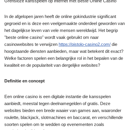
Grensloze kansspelen op internet met Beste Online Casino
In de afgelopen jaren heeft de online gokindustrie significant
gegroeid en is deze een veelgemaakte onderdeel geworden van
het dagelijkse leven van vele mensen wereldwijd. Het begrip
"beste online casino" wordt vaak gebruikt om naar
casinowebsites te verwijzen
https://pistolo-casino2.com/
die
hoogstaande diensten aanbieden, maar wat betekent dit exact?
Welke factoren spelen een belangrijke rol in het bepalen van de
kwaliteit en de populariteit van dergelijke websites?
Definitie en concept
Een online casino is een digitale instantie die kansspelen
aanbiedt, meestal tegen deelnamegelden of gratis. Deze
websites bieden een brede waaier van games aan, waaronder
roulette, blackjack, slotmachines en baccarat, en verschillende
soorten spelen om te wedden op evenementen zoals