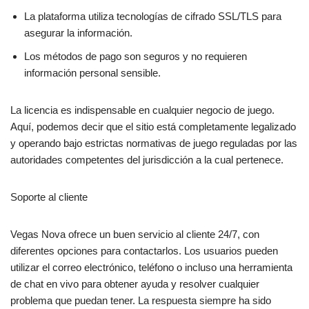
La plataforma utiliza tecnologías de cifrado SSL/TLS para
asegurar la información.
Los métodos de pago son seguros y no requieren
información personal sensible.
La licencia es indispensable en cualquier negocio de juego.
Aquí, podemos decir que el sitio está completamente legalizado
y operando bajo estrictas normativas de juego reguladas por las
autoridades competentes del jurisdicción a la cual pertenece.
Soporte al cliente
Vegas Nova ofrece un buen servicio al cliente 24/7, con
diferentes opciones para contactarlos. Los usuarios pueden
utilizar el correo electrónico, teléfono o incluso una herramienta
de chat en vivo para obtener ayuda y resolver cualquier
problema que puedan tener. La respuesta siempre ha sido