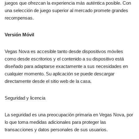
juegos que ofrezcan la experiencia más auténtica posible. Con
una selección de juego superior al mercado promete grandes
recompensas.
Versión Móvil
Vegas Nova es accesible tanto desde dispositivos móviles
como desde escritorios y el contenido a su dispositivo está
diseñado para adaptarse exactamente a sus necesidades en
cualquier momento. Su aplicación se puede descargar
directamente desde el sitio web de la casa.
Seguridad y licencia
La seguridad es una preocupación primaria en Vegas Nova, por
lo que toma medidas adicionales para proteger las
transacciones y datos personales de sus usuarios.