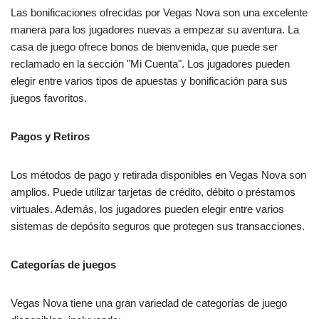
Las bonificaciones ofrecidas por Vegas Nova son una excelente
manera para los jugadores nuevas a empezar su aventura. La
casa de juego ofrece bonos de bienvenida, que puede ser
reclamado en la sección "Mi Cuenta". Los jugadores pueden
elegir entre varios tipos de apuestas y bonificación para sus
juegos favoritos.
Pagos y Retiros
Los métodos de pago y retirada disponibles en Vegas Nova son
amplios. Puede utilizar tarjetas de crédito, débito o préstamos
virtuales. Además, los jugadores pueden elegir entre varios
sistemas de depósito seguros que protegen sus transacciones.
Categorías de juegos
Vegas Nova tiene una gran variedad de categorías de juego