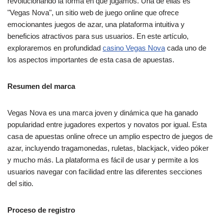
revolucionando la forma en que jugamos. Una de ellas es
"Vegas Nova", un sitio web de juego online que ofrece
emocionantes juegos de azar, una plataforma intuitiva y
beneficios atractivos para sus usuarios. En este artículo,
exploraremos en profundidad
casino Vegas Nova
cada uno de
los aspectos importantes de esta casa de apuestas.
Resumen del marca
Vegas Nova es una marca joven y dinámica que ha ganado
popularidad entre jugadores expertos y novatos por igual. Esta
casa de apuestas online ofrece un amplio espectro de juegos de
azar, incluyendo tragamonedas, ruletas, blackjack, video póker
y mucho más. La plataforma es fácil de usar y permite a los
usuarios navegar con facilidad entre las diferentes secciones
del sitio.
Proceso de registro