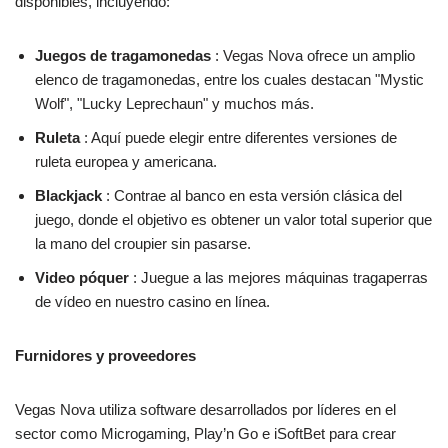
disponibles, incluyendo:
Juegos de tragamonedas
: Vegas Nova ofrece un amplio
elenco de tragamonedas, entre los cuales destacan "Mystic
Wolf", "Lucky Leprechaun" y muchos más.
Ruleta
: Aquí puede elegir entre diferentes versiones de
ruleta europea y americana.
Blackjack
: Contrae al banco en esta versión clásica del
juego, donde el objetivo es obtener un valor total superior que
la mano del croupier sin pasarse.
Video póquer
: Juegue a las mejores máquinas tragaperras
de vídeo en nuestro casino en línea.
Furnidores y proveedores
Vegas Nova utiliza software desarrollados por líderes en el
sector como Microgaming, Play’n Go e iSoftBet para crear