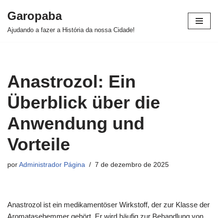
Garopaba
Pular
Ajudando a fazer a História da nossa Cidade!
para
o
conteúdo
Anastrozol: Ein
Überblick über die
Anwendung und
Vorteile
por
Administrador Página
7 de dezembro de 2025
Anastrozol ist ein medikamentöser Wirkstoff, der zur Klasse der
Aromatasehemmer gehört. Er wird häufig zur Behandlung von