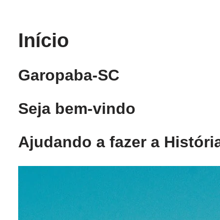
Pular
Início
para
o
conteúdo
Garopaba-SC
Seja bem-vindo
Ajudando a fazer a Históri