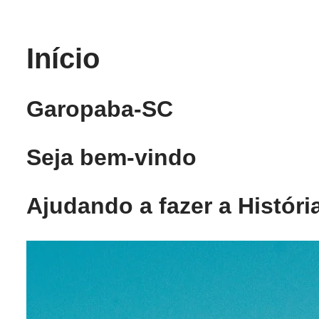
Pular
Início
para
o
conteúdo
Garopaba-SC
Seja bem-vindo
Ajudando a fazer a Históri