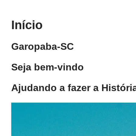
Pular
Início
para
o
conteúdo
Garopaba-SC
Seja bem-vindo
Ajudando a fazer a Históri