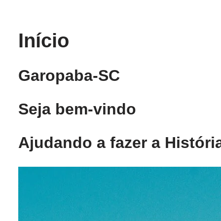
Pular
Início
para
o
conteúdo
Garopaba-SC
Seja bem-vindo
Ajudando a fazer a Históri