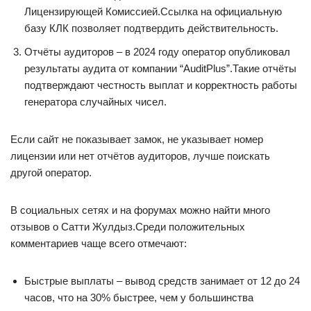
Лицензирующей Комиссией.Ссылка на официальную
базу КЛК позволяет подтвердить действительность.
Отчёты аудиторов – в 2024 году оператор опубликовал
результаты аудита от компании “AuditPlus”.Такие отчёты
подтверждают честность выплат и корректность работы
генератора случайных чисел.
Если сайт не показывает замок, не указывает номер
лицензии или нет отчётов аудиторов, лучше поискать
другой оператор.
В социальных сетях и на форумах можно найти много
отзывов о Сатти Жулдыз.Среди положительных
комментариев чаще всего отмечают:
Быстрые выплаты – вывод средств занимает от 12 до 24
часов, что на 30% быстрее, чем у большинства