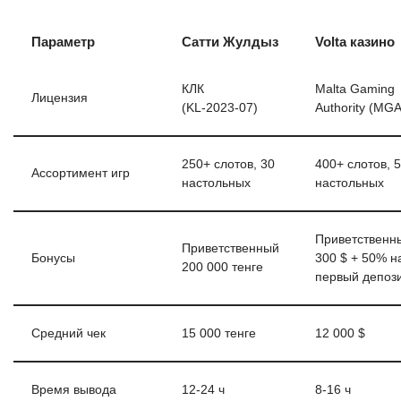
Параметр
Сатти Жулдыз
Volta казино
КЛК
Malta Gaming
Лицензия
(KL‑2023‑07)
Authority (MGA
250+ слотов, 30
400+ слотов, 
Ассортимент игр
настольных
настольных
Приветственн
Приветственный
Бонусы
300 $ + 50% н
200 000 тенге
первый депоз
Средний чек
15 000 тенге
12 000 $
Время вывода
12-24 ч
8-16 ч