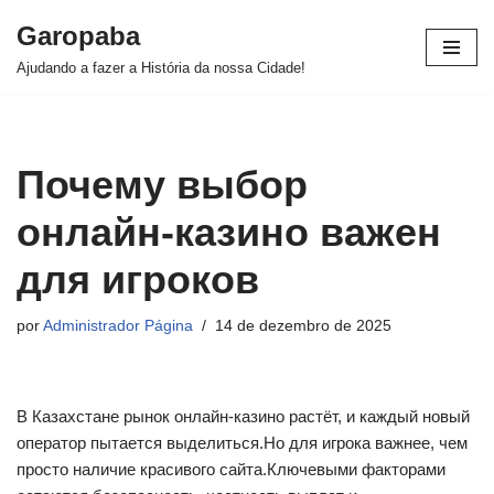
Garopaba
Pular
Ajudando a fazer a História da nossa Cidade!
para
o
conteúdo
Почему выбор
онлайн‑казино важен
для игроков
por
Administrador Página
14 de dezembro de 2025
В Казахстане рынок онлайн‑казино растёт, и каждый новый
оператор пытается выделиться.Но для игрока важнее, чем
просто наличие красивого сайта.Ключевыми факторами