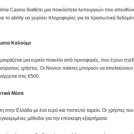
ine Casino διαθέτει μια ποικιλότητα λειτουργιών που απευθύνο
αι το ability να χειρίσει πληροφορίες για τα προσωπικά δεδομένα
ματα Καλούμε
μοιράζεται μια ευρεία ποικιλία από προσφορές, που έχουν σχεδ
νούργιους χρήστες. Οι Novice παίκτες μπορούν να απολαύσουν
έρχεται στις €500.
ντικά Μέσα
η στην Ελλάδα με ένα ευρύ και πιστευτό ταμείο. Οι χρήστες το
εγκεκριμένες μέθοδοι για την επίσκεψη-εξαρτήματα: