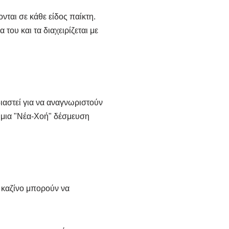
νται σε κάθε είδος παίκτη.
 του και τα διαχειρίζεται με
ιαστεί για να αναγνωριστούν
 μια "Νέα-Χοή" δέσμευση
υ καζίνο μπορούν να