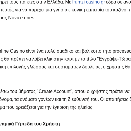
τηρεί τους παίκτες στην Ελλάδα. Με
frumzi casino gr
έδρα σε ανο
στευτός για να παρέχει μια γνήσια εικονική εμπειρία του καζίνο
ους Novice ones.
ine Casino είναι ένα πολύ ομαδικό και βολικοποίτητο processo.
ης θα πρέπει να λάβει κλικ στην καρτ με το τίτλο "Εγγράψε-Τώρ
ική επιλογής γλώσσας και συσταμάτων δουλειάς, ο χρήστης θ
έσω του βήματος "Create Account", όπου ο χρήστης πρέπει να
ομα, τα ονόματα γονέων και τη διεύθυνσή του. Οι απαιτήσεις δ
α που χρειάζεται για την έγκριση της ηλικίας.
υναμικά Γήπεδα του Χρήστη