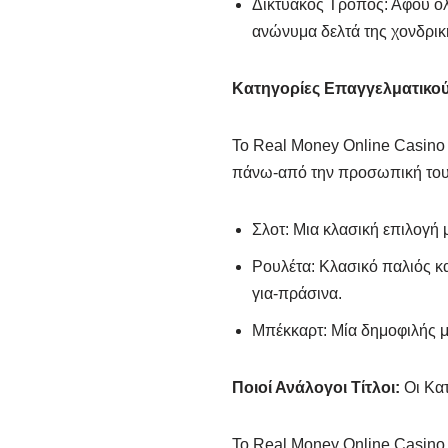
Δικτυακός Τρόπος: Αφού ολ
ανώνυμα δελτά της χονδρική
Κατηγορίες Επαγγελματικού
Το Real Money Online Casino 
πάνω-από την προσωπική του 
Σλοτ: Μια κλασική επιλογή
Ρουλέτα: Κλασικό παλιός κα
για-πράσινα.
Μπέκκαρτ: Μία δημοφιλής μ
Ποιοί Ανάλογοι Τίτλοι:
Οι Κατ
Το Real Money Online Casino